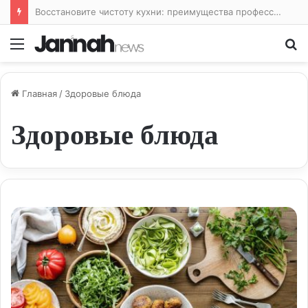
Лайфхаки для кухни: облегчаем жизнь на кухне и готовим с удовольствием
Меню
По
Главная
/
Здоровые блюда
Здоровые блюда