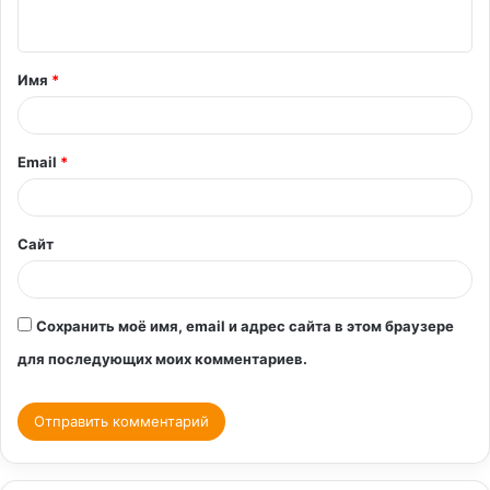
н
т
Имя
*
а
р
и
Email
*
й
*
Сайт
Сохранить моё имя, email и адрес сайта в этом браузере
для последующих моих комментариев.