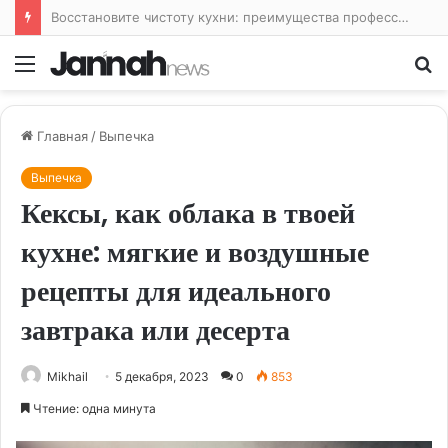
Восстановите чистоту кухни: преимущества профессиональной уборки
Меню
По
Главная
/
Выпечка
Выпечка
Кексы, как облака в твоей
кухне: мягкие и воздушные
рецепты для идеального
завтрака или десерта
Mikhail
5 декабря, 2023
0
853
Чтение: одна минута