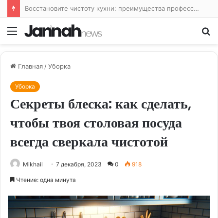
Восстановите чистоту кухни: преимущества профессиональной уборки
Меню
По
Главная
/
Уборка
Уборка
Секреты блеска: как сделать,
чтобы твоя столовая посуда
всегда сверкала чистотой
Mikhail
7 декабря, 2023
0
918
Чтение: одна минута