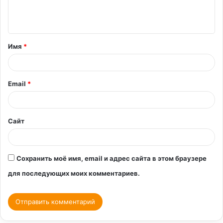
е
н
т
Имя
*
а
р
и
Email
*
й
*
Сайт
Сохранить моё имя, email и адрес сайта в этом браузере
для последующих моих комментариев.