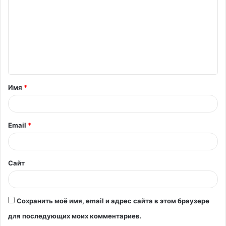
м
м
е
н
т
Имя
*
а
р
и
Email
*
й
*
Сайт
Сохранить моё имя, email и адрес сайта в этом браузере
для последующих моих комментариев.