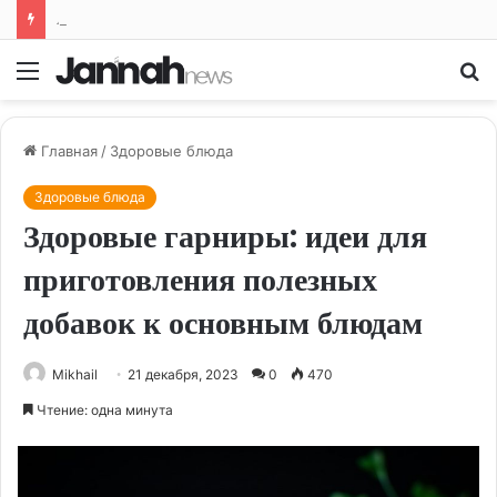
Лайфхаки для кухни: облегчаем жизнь на кухне и готовим с удовольствием
Меню
По
Главная
/
Здоровые блюда
Здоровые блюда
Здоровые гарниры: идеи для
приготовления полезных
добавок к основным блюдам
Mikhail
21 декабря, 2023
0
470
Чтение: одна минута