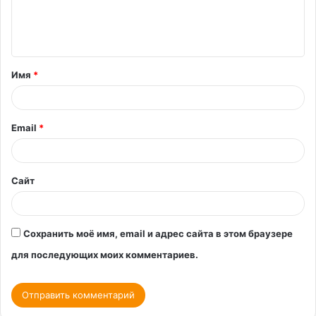
е
н
т
Имя
*
а
р
и
Email
*
й
*
Сайт
Сохранить моё имя, email и адрес сайта в этом браузере
для последующих моих комментариев.