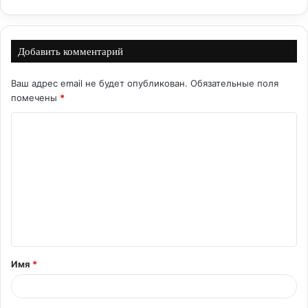
Добавить комментарий
Ваш адрес email не будет опубликован.
Обязательные поля
помечены
*
К
о
м
м
е
н
т
Имя
*
а
р