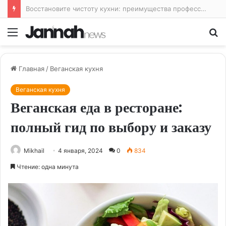
Лайфхаки для кухни: облегчаем жизнь на кухне и готовим с удовольствием
Меню
По
Главная
/
Веганская кухня
Веганская кухня
Веганская еда в ресторане:
полный гид по выбору и заказу
Mikhail
4 января, 2024
0
834
Чтение: одна минута