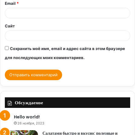
и
Email
*
й
*
Сайт
Сохранить моё имя, email и адрес сайта в этом браузере
для последующих моих комментариев.
Обсуждаемое
Hello world!
26 ноября, 2023
Салатами быстро и вкусно: полезные и