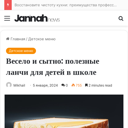
Лайфхаки для кухни: облегчаем жизнь на кухне и готовим с удовольствием
Меню
По
Главная
/
Детское меню
Детское меню
Весело и сытно: полезные
ланчи для детей в школе
Mikhail
5 января, 2024
0
755
2 minutes read