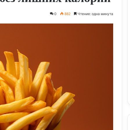
0
882
Чтение: одна минута