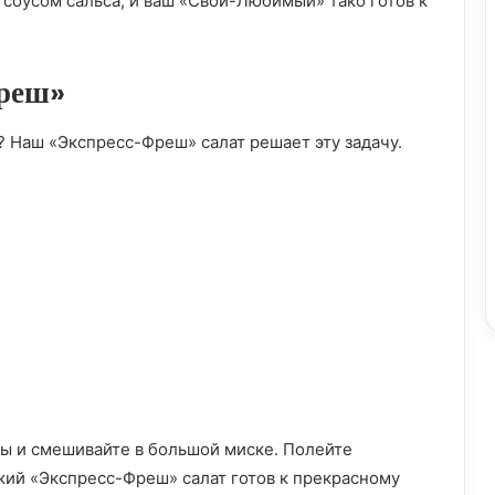
 соусом сальса, и ваш «Свой-Любимый» тако готов к
фреш»
Угостите себя кулинарным
? Наш «Экспресс-Фреш» салат решает эту задачу.
удовольствием: быстрые и вкусные
салаты
Волшебные десерты: быстро, вкусно и
легко
Утоли свой голод: быстрые и вкусные
супы
Салат «быстрый и вкусный»: порадуйте
своих близких вкуснотищей!
ты и смешивайте в большой миске. Полейте
ий «Экспресс-Фреш» салат готов к прекрасному