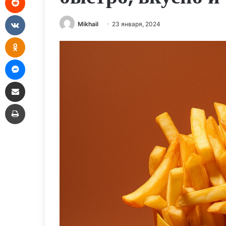
VKontakte
Mikhail
23 января, 2024
Odnoklassniki
Messenger
Share via Email
Print