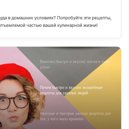
Экспресс-шарлотка: готовим быстро и
вкусно!
фуда в домашних условиях? Попробуйте эти рецепты,
еотъемлемой частью вашей кулинарной жизни!
Салатами быстро и вкусно: полезные и
легкие рецепты
Выпечка быстро и вкусно: магия в твоих
руках
Печем быстро и вкусно: волшебные
рецепты для занятых людей
я
Вкусные и быстрые ужины: рецепты для
тех, у кого мало времени