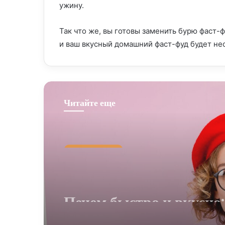
ужину.
Так что же, вы готовы заменить бурю фаст-
и ваш вкусный домашний фаст-фуд будет н
Читайте еще
Быстро и вкусно
27 мая, 2024
Печем быстро и вкусно:
волшебные рецепты дл
занятых людей