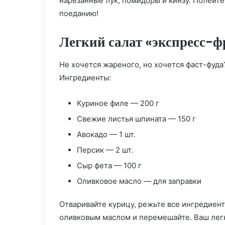
нарезанные лук, помидоры и кинзу. Полейте
поеданию!
Легкий салат «экспресс-
Не хочется жареного, но хочется фаст-фуда
Ингредиенты:
Куриное филе — 200 г
Свежие листья шпината — 150 г
Авокадо — 1 шт.
Персик — 2 шт.
Сыр фета — 100 г
Оливковое масло — для заправки
Отваривайте курицу, режьте все ингредиен
оливковым маслом и перемешайте. Ваш легк