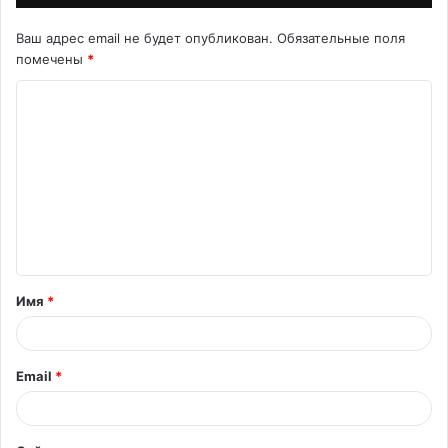
Ваш адрес email не будет опубликован.
Обязательные поля
помечены
*
К
о
м
м
е
н
т
Имя
*
а
р
и
Email
*
й
*