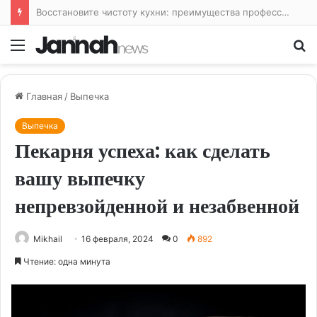
Восстановите чистоту кухни: преимущества профессиональной уборки
Меню
По
Главная
/
Выпечка
Выпечка
Пекарня успеха: как сделать
вашу выпечку
непревзойденной и незабвенной
Mikhail
16 февраля, 2024
0
892
Чтение: одна минута