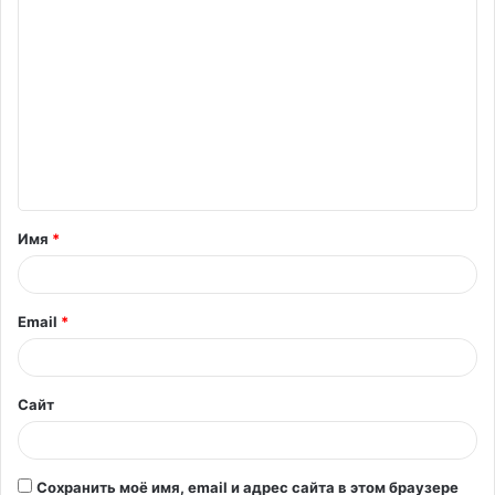
К
о
м
м
е
н
т
Имя
*
а
р
и
Email
*
й
*
Сайт
Сохранить моё имя, email и адрес сайта в этом браузере