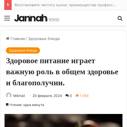
Восстановите чистоту кухни: преимущества профессиональной уборки
Меню
По
Главная
/
Здоровые блюда
Здоровые блюда
Здоровое питание играет
важную роль в общем здоровье
и благополучии.
Mikhail
20 февраля, 2024
0
1 093
Чтение: одна минута