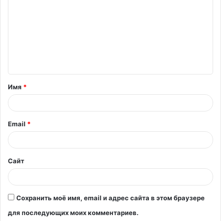
о
м
м
е
н
т
Имя
*
а
р
и
Email
*
й
*
Сайт
Сохранить моё имя, email и адрес сайта в этом браузере
для последующих моих комментариев.