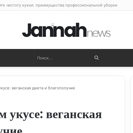
ите чистоту кухни: преимущества профессиональной уборки
Поиск...
кусе: веганская диета и благополучие
м укусе: веганская
учие