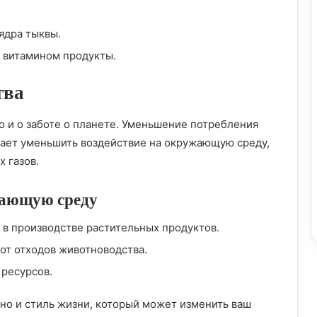
ядра тыквы.
м витамином продукты.
Развиваем творческие способности с
помощью веганских рецептов:
тва
путеводитель в мир растительного
разнообразия
 но и о заботе о планете. Уменьшение потребления
Веганская трансформация русской
кухни: открытия и наслаждения
ает уменьшить воздействие на окружающую среду,
 газов.
Откройте для себя мир веганских
жающую среду
деликатесов в Санкт-Петербурге
в производстве растительных продуктов.
от отходов животноводства.
Раскройте секреты корейской веганской
кухни: путешествие во вкус и здоровье
 ресурсов.
, но и стиль жизни, который может изменить ваш