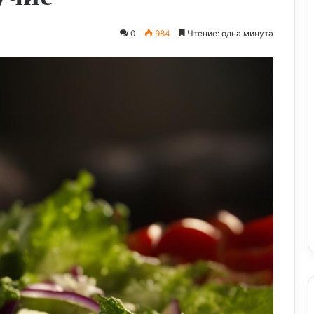
0
984
Чтение: одна минута