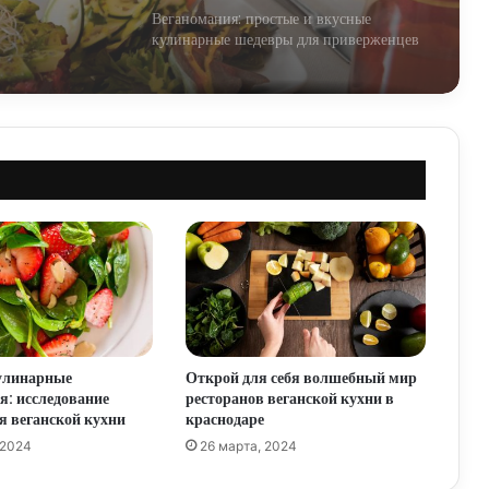
Веганомания: простые и вкусные
кулинарные шедевры для приверженцев
растительного питания
Развиваем творческие способности с
помощью веганских рецептов:
путеводитель в мир растительного
разнообразия
Веганская трансформация русской
кухни: открытия и наслаждения
Откройте для себя мир веганских
деликатесов в Санкт-Петербурге
кулинарные
Открой для себя волшебный мир
Раскройте секреты корейской веганской
: исследование
ресторанов веганской кухни в
кухни: путешествие во вкус и здоровье
я веганской кухни
краснодаре
 2024
26 марта, 2024