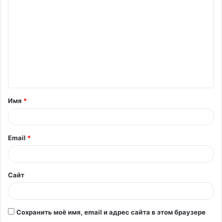
о
м
м
е
н
т
Имя
*
а
р
и
Email
*
й
*
Сайт
Сохранить моё имя, email и адрес сайта в этом браузере