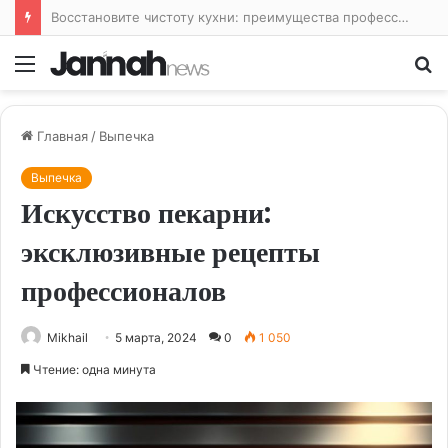
Восстановите чистоту кухни: преимущества профессиональной уборки
Меню
По
Главная
/
Выпечка
Выпечка
Искусство пекарни:
эксклюзивные рецепты
профессионалов
Mikhail
5 марта, 2024
0
1 050
Чтение: одна минута