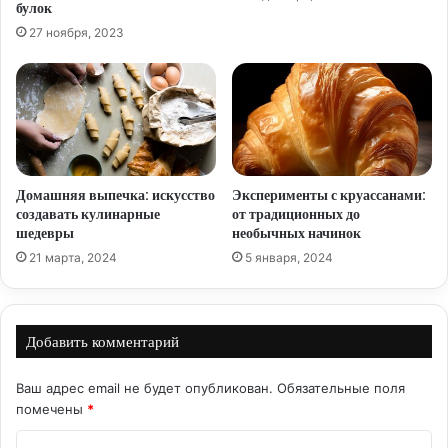
булок
27 ноября, 2023
Домашняя выпечка: искусство
Эксперименты с круассанами:
создавать кулинарные
от традиционных до
шедевры
необычных начинок
21 марта, 2024
5 января, 2024
Добавить комментарий
Ваш адрес email не будет опубликован.
Обязательные поля
помечены
*
К