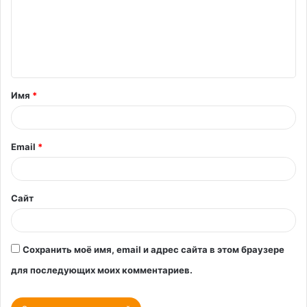
м
е
н
т
Имя
*
а
р
и
Email
*
й
*
Сайт
Сохранить моё имя, email и адрес сайта в этом браузере
для последующих моих комментариев.