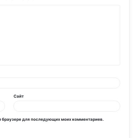
Детское меню на ужин: полезные и
вкусные идеи
Детское меню: залог здорового развития
и счастливого детства
Увлекательное и здоровое питание в
детском саду
Сайт
Здоровое питание в детском саду:
основы правильного рациона для
маленьких гурманов
том браузере для последующих моих комментариев.