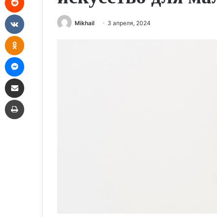
VKontakte
Mikhail
3 апреля, 2024
Odnoklassniki
Messenger
Share via Email
Print