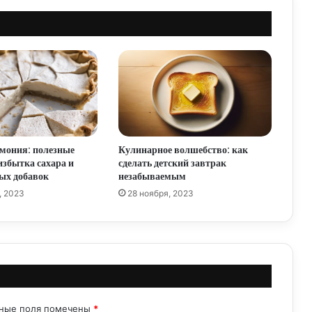
Рецепты детского питания: творим
кулинарные чудеса для самых
требовательных гурманов
Пармезан в детском меню: польза и
правила введения в рацион
мония: полезные
Кулинарное волшебство: как
Меню детского кафе: создаем волшебное
избытка сахара и
сделать детский завтрак
угощение для маленьких гостей
ых добавок
незабываемым
, 2023
28 ноября, 2023
Детское меню дома: как порадовать
маленьких гурманов
Внедрение детского меню: ключ к
здоровому питанию с раннего возраста
ьные поля помечены
*