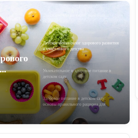
Детское меню на ужин: полезные и
вкусные идеи
Детское меню: залог здорового развития
и счастливого детства
орового
Увлекательное и здоровое питание в
детском саду
Здоровое питание в детском саду:
основы правильного рациона для
маленьких гурманов
Питание для маленьких гурманов:
пример детского меню