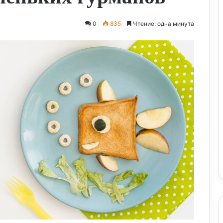
0
835
Чтение: одна минута