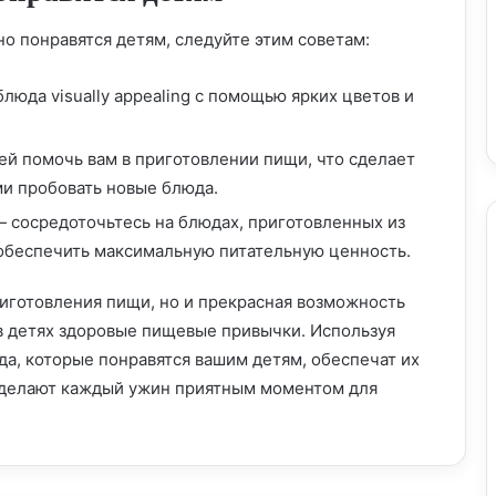
о понравятся детям, следуйте этим советам:
Рецепты детского питания: творим
кулинарные чудеса для самых
требовательных гурманов
люда visually appealing с помощью ярких цветов и
Пармезан в детском меню: польза и
ей помочь вам в приготовлении пищи, что сделает
правила введения в рацион
ми пробовать новые блюда.
 сосредоточьтесь на блюдах, приготовленных из
 обеспечить максимальную питательную ценность.
Меню детского кафе: создаем волшебное
угощение для маленьких гостей
риготовления пищи, но и прекрасная возможность
 в детях здоровые пищевые привычки. Используя
Детское меню дома: как порадовать
а, которые понравятся вашим детям, обеспечат их
маленьких гурманов
 сделают каждый ужин приятным моментом для
Внедрение детского меню: ключ к
здоровому питанию с раннего возраста