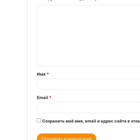
К
о
м
м
е
н
т
Имя
*
а
р
и
Email
*
й
*
Сохранить моё имя, email и адрес сайта в э