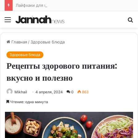
Лайфхаки для кухни: облегчаем жизнь на кухне и готовим с удовольствием
Меню
По
Главная
/
Здоровые блюда
Здоровые блюда
Рецепты здорового питания:
вкусно и полезно
Mikhail
4 апреля, 2024
0
863
Чтение: одна минута