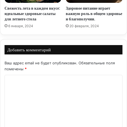
Свежесть лета в каждом вкусе:
Здоровое питание играет
идеальные здоровые салаты
важную роль в общем здоровье
для летнего стола
и благополучии.
6 января, 2024
20 февраля, 2024
Добавить комментарий
Ваш адрес email не будет опубликован.
Обязательные поля
помечены
*
К
о
м
м
е
н