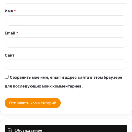
т
Имя
*
а
р
и
Email
*
й
*
Сайт
Сохранить моё имя, email и адрес сайта в этом браузере
для последующих моих комментариев.
Обсуждаемое