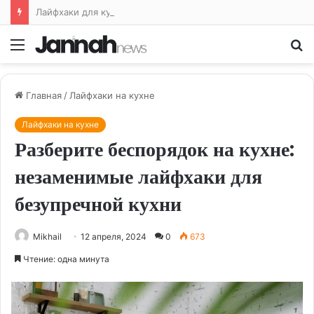
Лайфхаки для кухни: облегчаем жизнь на кухне и готовим с удовольствием
Меню
По
Главная
/
Лайфхаки на кухне
Лайфхаки на кухне
Разберите беспорядок на кухне:
незаменимые лайфхаки для
безупречной кухни
Mikhail
12 апреля, 2024
0
673
Чтение: одна минута