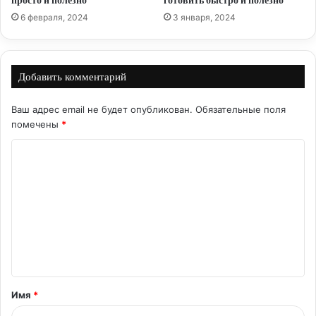
просто и полезно
готовить быстро и полезно
6 февраля, 2024
3 января, 2024
Добавить комментарий
Ваш адрес email не будет опубликован.
Обязательные поля
помечены
*
К
о
м
м
е
н
т
Имя
*
а