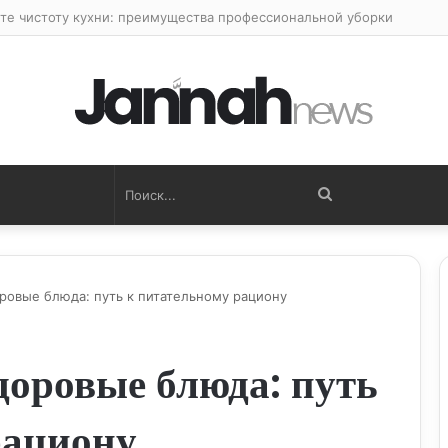
те чистоту кухни: преимущества профессиональной уборки
Поиск...
ровые блюда: путь к питательному рациону
доровые блюда: путь
рациону