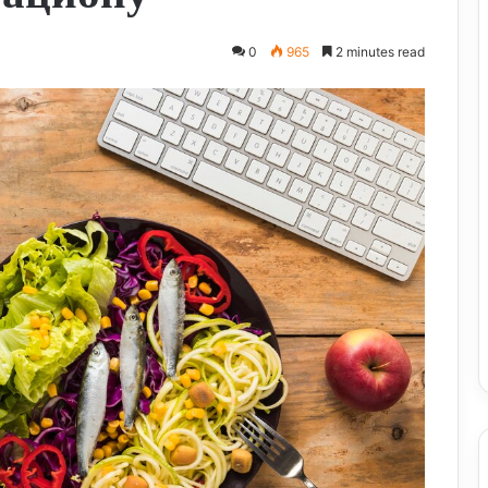
0
965
2 minutes read