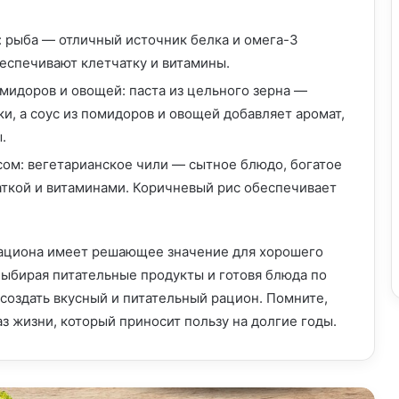
Кулинарная революция: простые и
вкусные рецепты здорового питания
 рыба — отличный источник белка и омега-3
еспечивают клетчатку и витамины.
омидоров и овощей: паста из цельного зерна —
Здоровое и красивое блюдо: искусство
и, а соус из помидоров и овощей добавляет аромат,
сочетания вкуса и эстетики
.
ом: вегетарианское чили — сытное блюдо, богатое
Здоровый обед для продуктивного дня
аткой и витаминами. Коричневый рис обеспечивает
Питайтесь вкусно и полезно: рецепты
рациона имеет решающее значение для хорошего
здорового питания
ыбирая питательные продукты и готовя блюда по
оздать вкусный и питательный рацион. Помните,
аз жизни, который приносит пользу на долгие годы.
Наслаждайтесь вкусными и полезными
блюдами: здоровое питание, которое вам
понравится