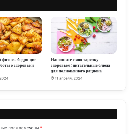
Кулинарная революция: простые и
вкусные рецепты здорового питания
Здоровое и красивое блюдо: искусство
сочетания вкуса и эстетики
Здоровый обед для продуктивного дня
 фитнес: бодрящие
Наполните свою тарелку
боты о здоровье и
здоровьем: питательные блюда
для полноценного рациона
Питайтесь вкусно и полезно: рецепты
 2024
11 апреля, 2024
здорового питания
Наслаждайтесь вкусными и полезными
блюдами: здоровое питание, которое вам
понравится
ьные поля помечены
*
Блюдо из здоровых продуктов: