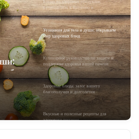
Блюдо из здоровых продуктов:
путеводитель к питанию и
благополучию
Угощения для тела и души: открываем
мир здоровых блюд
уши:
Кулинарное руководство по защите и
ых блюд
поддержке здоровья вашей печени
Здоровые блюда: залог вашего
благополучия и долголетия
Вкусные и полезные рецепты для
здорового питания