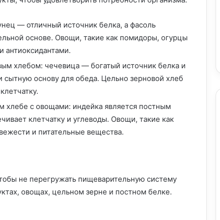
унец — отличный источник белка, а фасоль
ельной основе. Овощи, такие как помидоры, огурцы
 и антиоксидантами.
вым хлебом: чечевица — богатый источник белка и
и сытную основу для обеда. Цельно зерновой хлеб
клетчатку.
м хлебе с овощами: индейка является постным
чивает клетчатку и углеводы. Овощи, такие как
свежести и питательные вещества.
чтобы не перегружать пищеварительную систему
Вкусные и полезные рецепты для
ктах, овощах, цельном зерне и постном белке.
здорового питания