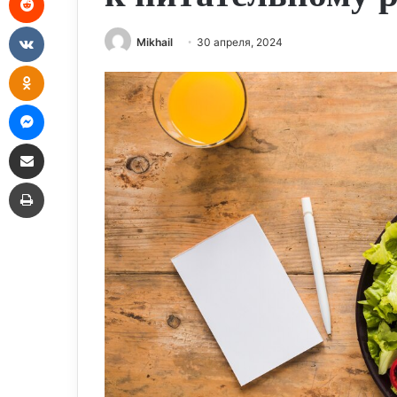
VKontakte
Mikhail
30 апреля, 2024
Odnoklassniki
Messenger
Share via Email
Print