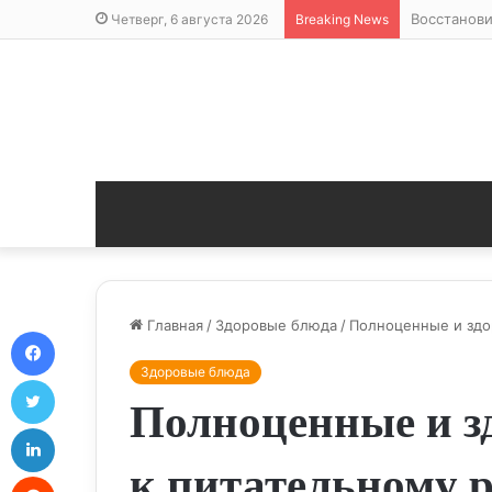
Восстанови
Четверг, 6 августа 2026
Breaking News
Главная
/
Здоровые блюда
/
Полноценные и здо
Facebook
Здоровые блюда
Twitter
Полноценные и з
LinkedIn
к питательному 
Reddit