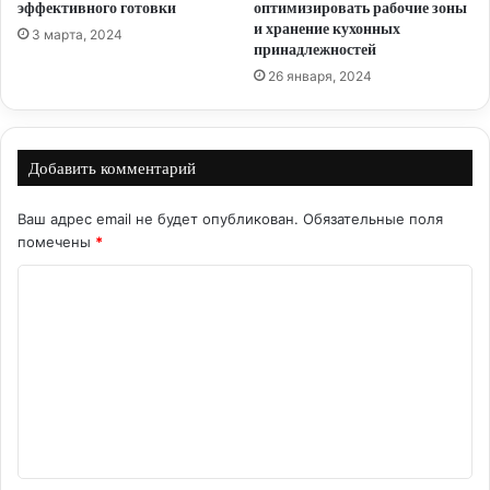
эффективного готовки
оптимизировать рабочие зоны
и хранение кухонных
3 марта, 2024
принадлежностей
26 января, 2024
Добавить комментарий
Ваш адрес email не будет опубликован.
Обязательные поля
помечены
*
К
о
м
м
е
н
т