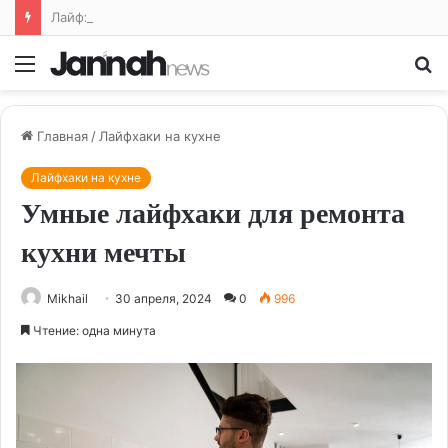
Лайфхаки для кухни: облегчаем жизнь на кухне и готовим с удовольствием
Меню
По
Главная
/
Лайфхаки на кухне
Лайфхаки на кухне
Умные лайфхаки для ремонта
кухни мечты
Mikhail
30 апреля, 2024
0
996
Чтение: одна минута