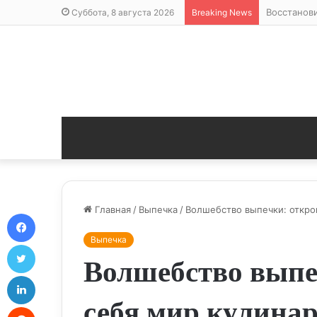
Восстанов
Суббота, 8 августа 2026
Breaking News
Главная
/
Выпечка
/
Волшебство выпечки: откро
Facebook
Выпечка
Twitter
Волшебство выпе
LinkedIn
себя мир кулина
Reddit