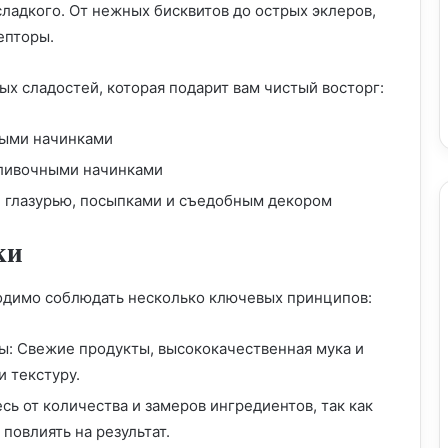
ладкого. От нежных бисквитов до острых эклеров,
епторы.
х сладостей, которая подарит вам чистый восторг:
ными начинками
сливочными начинками
 глазурью, посыпками и съедобным декором
ки
одимо соблюдать несколько ключевых принципов:
Татарская выпечка: кулинарное наследие
с богатой историей
ы: Свежие продукты, высококачественная мука и
и текстуру.
Эстетика в выпечке: превращаем
сь от количества и замеров ингредиентов, так как
кулинарные шедевры в объекты
искусства
повлиять на результат.