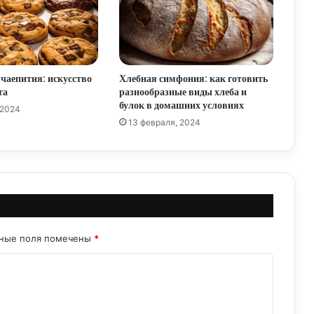
Сладкая выпечка: искусство создавать
кулинарные шедевры
 чаепития: искусство
Хлебная симфония: как готовить
Бездрожжевая выпечка: открывая двери
та
разнообразные виды хлеба и
для здорового лакомства
булок в домашних условиях
 2024
13 февраля, 2024
Хлеб и выпечка от пятёрочки: запах
домашнего уюта в каждом уголке
Пасхальная выпечка: символы веры и
кулинарные шедевры
ьные поля помечены
*
Сладкое удовольствие: погружение в мир
сладкой выпечки