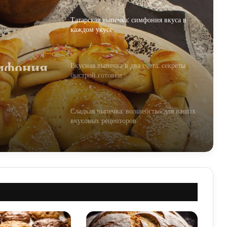
Татарская выпечка: симфония вкуса в
каждом укусе
имфония
Вкусная выпечка в два счета: секреты
быстрой готовки
Сладкая выпечка: волшебство для ваших
вкусовых рецепторов
Татарская выпечка: кулинарное наследие
с богатой историей
Эстетика в выпечке: превращаем
кулинарные шедевры в объекты
искусства