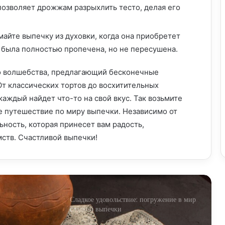
позволяет дрожжам разрыхлить тесто, делая его
Сладкая выпечка: искусство создавать
кулинарные шедевры
майте выпечку из духовки, когда она приобретет
 была полностью пропечена, но не пересушена.
Бездрожжевая выпечка: открывая двери
для здорового лакомства
о волшебства, предлагающий бесконечные
От классических тортов до восхитительных
аждый найдет что-то на свой вкус. Так возьмите
Хлеб и выпечка от пятёрочки: запах
ое путешествие по миру выпечки. Независимо от
домашнего уюта в каждом уголке
ьность, которая принесет вам радость,
ств. Счастливой выпечки!
Пасхальная выпечка: символы веры и
кулинарные шедевры
Сладкое удовольствие: погружение в мир
сладкой выпечки