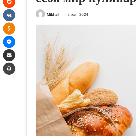
VKontakte
Mikhail
2 мая, 2024
Odnoklassniki
Messenger
Share via Email
Print