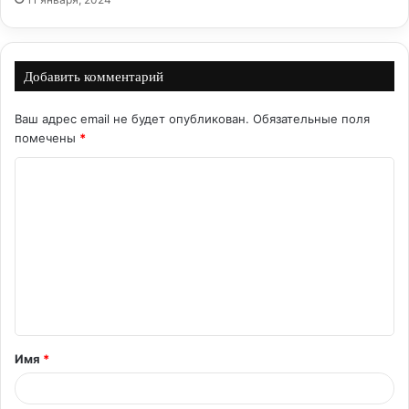
Добавить комментарий
Ваш адрес email не будет опубликован.
Обязательные поля
помечены
*
К
о
м
м
е
н
т
Имя
*
а
р