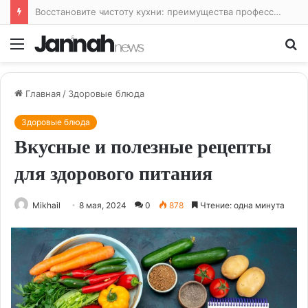
Восстановите чистоту кухни: преимущества профессиональной уборки
Меню
По
Главная
/
Здоровые блюда
Здоровые блюда
Вкусные и полезные рецепты
для здорового питания
Mikhail
8 мая, 2024
0
878
Чтение: одна минута