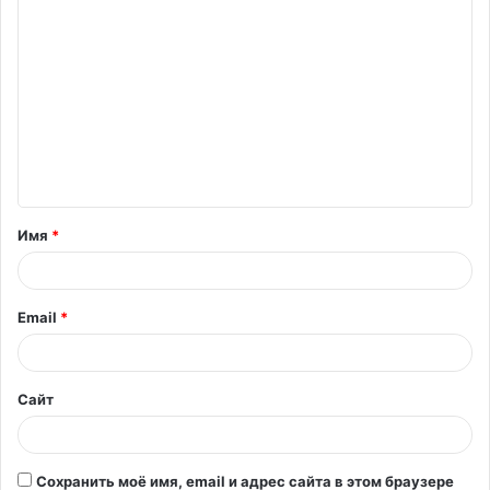
К
о
м
м
е
н
т
Имя
*
а
р
и
Email
*
й
*
Сайт
Сохранить моё имя, email и адрес сайта в этом браузере