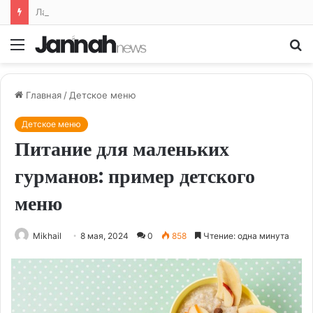
Лайфхаки для кухни: облегчаем жизнь на кухне и готовим с удовольствием
Меню
По
Главная
/
Детское меню
Детское меню
Питание для маленьких
гурманов: пример детского
меню
Mikhail
8 мая, 2024
0
858
Чтение: одна минута