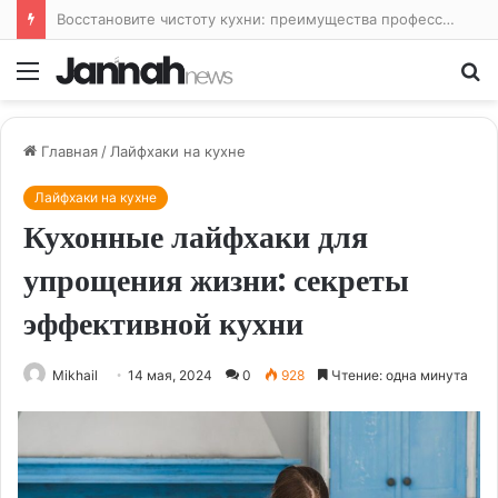
Восстановите чистоту кухни: преимущества профессиональной уборки
Меню
По
Главная
/
Лайфхаки на кухне
Лайфхаки на кухне
Кухонные лайфхаки для
упрощения жизни: секреты
эффективной кухни
Mikhail
14 мая, 2024
0
928
Чтение: одна минута