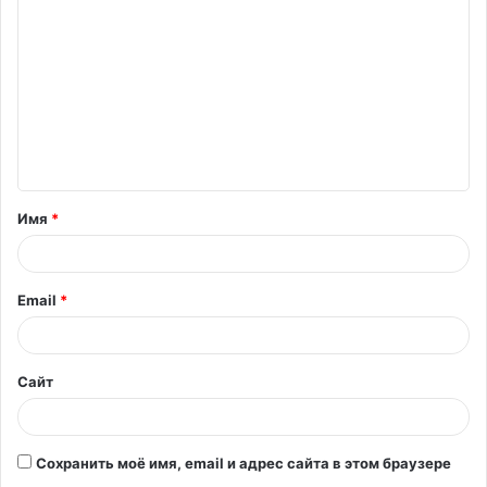
о
м
м
е
н
т
Имя
*
а
р
и
Email
*
й
*
Сайт
Сохранить моё имя, email и адрес сайта в этом браузере