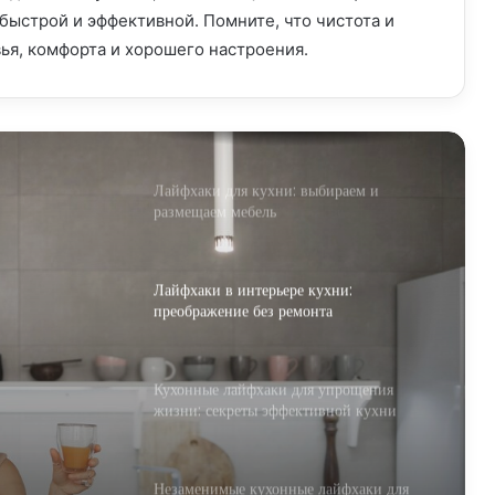
кухне: от хаоса к чистоте
быстрой и эффективной. Помните, что чистота и
вья, комфорта и хорошего настроения.
Лайфхаки для кухни: облегчаем жизнь
на кухне и готовим с удовольствием
Лайфхаки для кухни: выбираем и
размещаем мебель
Лайфхаки в интерьере кухни:
преображение без ремонта
кухни:
нта
Кухонные лайфхаки для упрощения
жизни: секреты эффективной кухни
Незаменимые кухонные лайфхаки для