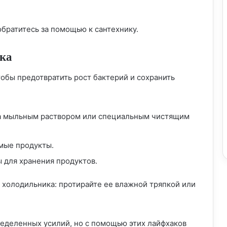
обратитесь за помощью к сантехнику.
Кухонные премудрости Китая: секреты
виртуозов кулинарии
ика
обы предотвратить рост бактерий и сохранить
Умные лайфхаки для ремонта кухни
мечты
ка мыльным раствором или специальным чистящим
Умные лайфхаки для кухни: делаем
приготовление пищи легче и веселее
мые продукты.
 для хранения продуктов.
Секреты Китайской кухни: невероятные
лайфхаки для вкусных шедевров
 холодильника: протирайте ее влажной тряпкой или
Лайфхаки по наведению порядка на
еделенных усилий, но с помощью этих лайфхаков