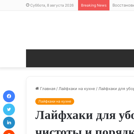
Восстанов
Суббота, 8 августа 2026
Breaking News
Главная
/
Лайфхаки на кухне
/
Лайфхаки для убо
Facebook
Лайфхаки на кухне
Twitter
Лайфхаки для уб
LinkedIn
чистоты и поряд
Reddit