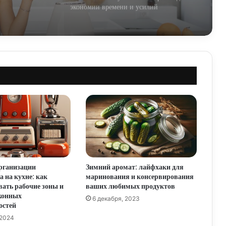
экономии времени и усилий
Кухонные премудрости Китая: секреты
виртуозов кулинарии
Умные лайфхаки для ремонта кухни
мечты
Умные лайфхаки для кухни: делаем
приготовление пищи легче и веселее
рганизации
Зимний аромат: лайфхаки для
Секреты Китайской кухни: невероятные
а на кухне: как
маринования и консервирования
лайфхаки для вкусных шедевров
ать рабочие зоны и
ваших любимых продуктов
хонных
6 декабря, 2023
остей
 2024
Лайфхаки по наведению порядка на