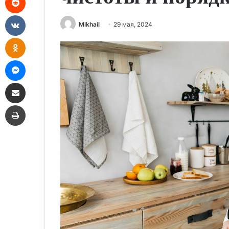
VKontakte
Mikhail
29 мая, 2024
Odnoklassniki
Messenger
Share via Email
Print