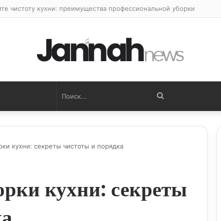
ите чистоту кухни: преимущества профессиональной уборки
Поиск...
рки кухни: секреты чистоты и порядка
орки кухни: секреты
ка