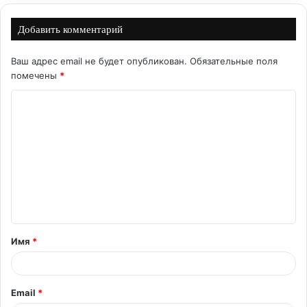
Добавить комментарий
Ваш адрес email не будет опубликован.
Обязательные поля
помечены
*
К
о
м
м
е
н
т
Имя
*
а
р
и
Email
*
й