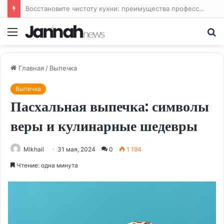
Лайфхаки для кухни: облегчаем жизнь на кухне и готовим с удовольствием
Меню
По
Главная
/
Выпечка
Выпечка
Пасхальная выпечка: символы
веры и кулинарные шедевры
Mikhail
31 мая, 2024
0
1 194
Чтение: одна минута