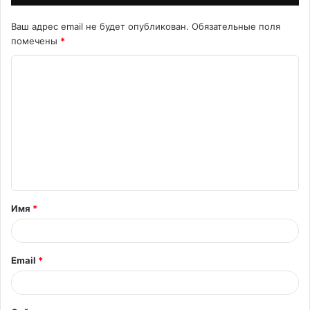
Ваш адрес email не будет опубликован.
Обязательные поля
помечены
*
К
о
м
м
е
н
т
Имя
*
а
р
и
Email
*
й
*