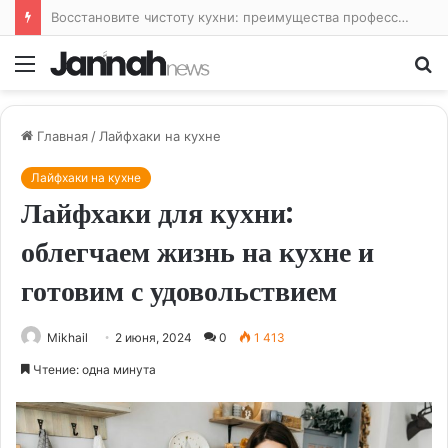
Восстановите чистоту кухни: преимущества профессиональной уборки
Меню
По
Главная
/
Лайфхаки на кухне
Лайфхаки на кухне
Лайфхаки для кухни:
облегчаем жизнь на кухне и
готовим с удовольствием
Mikhail
2 июня, 2024
0
1 413
Чтение: одна минута