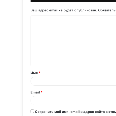
Ваш адрес email не будет опубликован.
Обязател
К
о
м
м
е
н
т
Имя
*
а
р
и
Email
*
й
*
Сохранить моё имя, email и адрес сайта в э