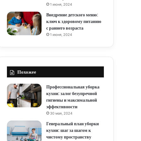
1 июня, 2024
Внедрение детского меню:
ключ к здоровому питанию
с раннего возраста
1 июня, 2024
Похожее
Профессиональная уборка
кухни: залог безупречной
гигиены и максимальной
эффективности
30 мая, 2024
Генеральный план уборки
кухни: шаг за шагом к
чистому пространству