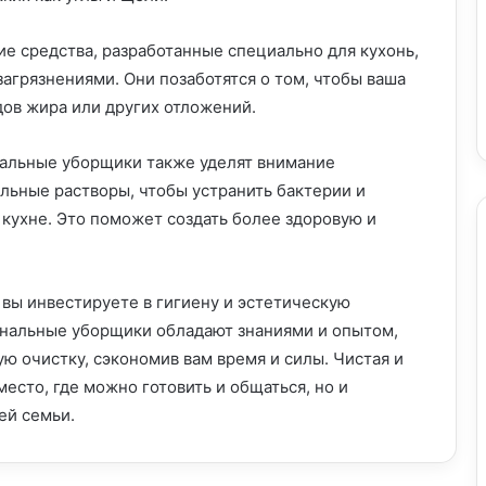
Искусство уборки фасада кухни:
 средства, разработанные специально для кухонь,
руководство по безупречной чистоте
агрязнениями. Они позаботятся о том, чтобы ваша
едов жира или других отложений.
Генеральная уборка кухни: пошаговое
альные уборщики также уделят внимание
руководство к безупречной чистоте
льные растворы, чтобы устранить бактерии и
 кухне. Это поможет создать более здоровую и
Как укротить запущенную кухню:
пошаговое руководство по очистке и
организации
 вы инвестируете в гигиену и эстетическую
ональные уборщики обладают знаниями и опытом,
Магия уборки: быстрая уборка кухни –
ю очистку, сэкономив вам время и силы. Чистая и
миссия выполнима
есто, где можно готовить и общаться, но и
ей семьи.
Профессиональная уборка кухни: залог
безупречной гигиены и максимальной
эффективности