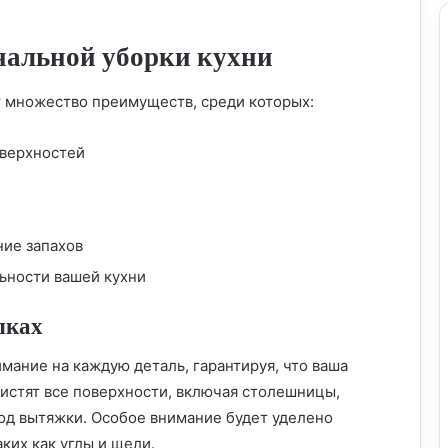
нальной уборки кухни
т множество преимуществ, среди которых:
оверхностей
ние запахов
ьности вашей кухни
лках
ание на каждую деталь, гарантируя, что ваша
чистят все поверхности, включая столешницы,
Магическая уборка кухни: превратите
вод вытяжки. Особое внимание будет уделено
рутину в удовольствие
ких как углы и щели.