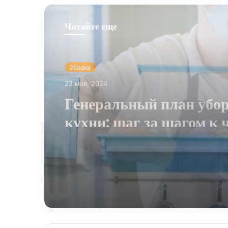
Читайте еще
Уборка
20 мая, 2024
Чистый путь к
удовлетворению клиент
руководство по уборке 
кухне ресторана