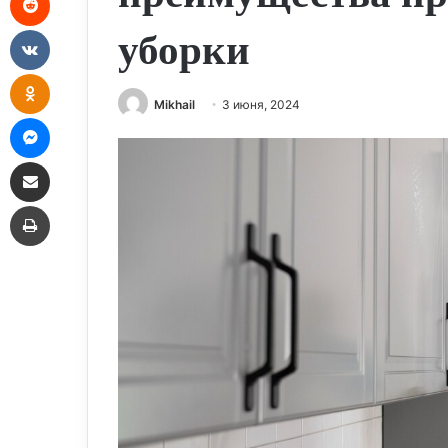
VKontakte
уборки
Odnoklassniki
Mikhail
3 июня, 2024
Messenger
Share via Email
Print