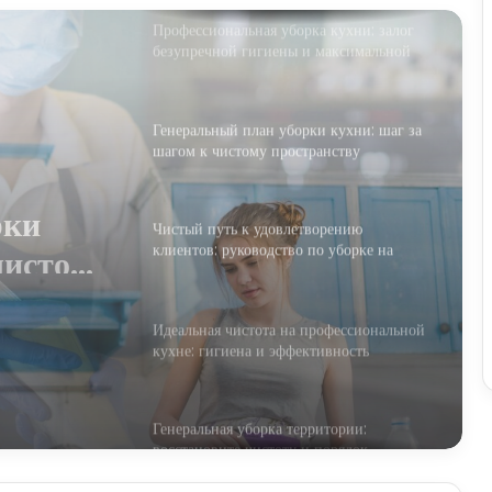
Генеральный план уборки кухни: шаг за
шагом к чистому пространству
Чистый путь к удовлетворению
клиентов: руководство по уборке на
кухне ресторана
ов:
Идеальная чистота на профессиональной
кухне: гигиена и эффективность
на
Генеральная уборка территории:
восстановите чистоту и порядок
Магическая уборка кухни: превратите
рутину в удовольствие