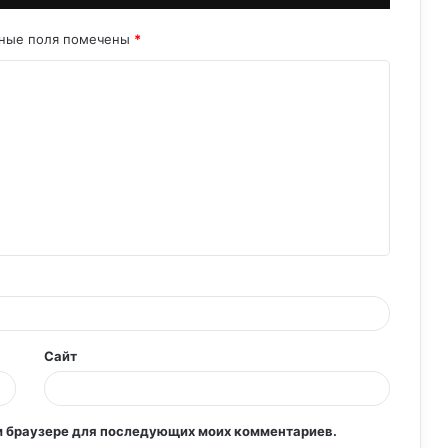
эффективности
ьные поля помечены
*
Генеральный план уборки кухни: шаг за
шагом к чистому пространству
Чистый путь к удовлетворению
клиентов: руководство по уборке на
кухне ресторана
Идеальная чистота на профессиональной
кухне: гигиена и эффективность
Генеральная уборка территории:
восстановите чистоту и порядок
Сайт
том браузере для последующих моих комментариев.