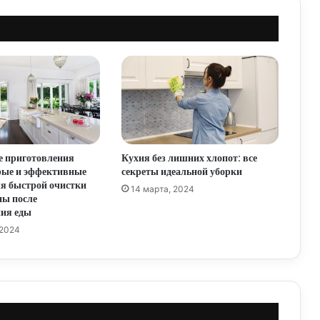
Искусство уборки фасада кухни:
руководство по безупречной чистоте
Генеральная уборка кухни: пошаговое
руководство к безупречной чистоте
е приготовления
Кухня без лишних хлопот: все
Как укротить запущенную кухню:
рые и эффективные
секреты идеальной уборки
пошаговое руководство по очистке и
ля быстрой очистки
14 марта, 2024
организации
ны после
ния еды
Магия уборки: быстрая уборка кухни –
 2024
миссия выполнима
Профессиональная уборка кухни: залог
безупречной гигиены и максимальной